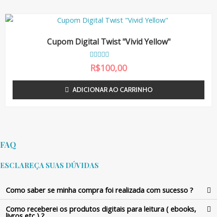
ã
o
0
d
e
5
Cupom Digital Twist "Vivid Yellow"
A
R$
100,00
v
a
l
ADICIONAR AO CARRINHO
i
a
ç
ã
o
0
d
e
FAQ
5
ESCLAREÇA SUAS DÚVIDAS
Como saber se minha compra foi realizada com sucesso ?
Como receberei os produtos digitais para leitura ( ebooks,
livros etc ) ?