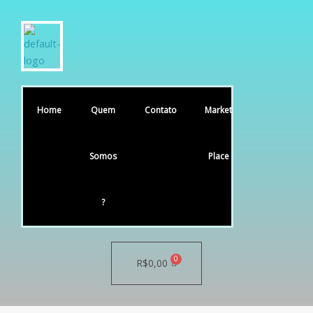
Home
Quem
Contato
Market
Somos
Place
?
R$
0,00