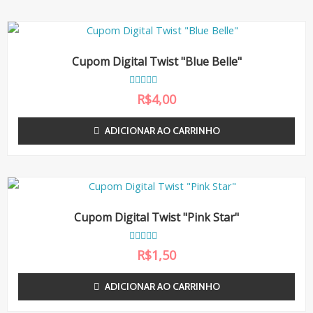
Cupom Digital Twist "Blue Belle"
A
R$
4,00
v
a
l
ADICIONAR AO CARRINHO
i
a
ç
ã
o
0
d
e
5
Cupom Digital Twist "Pink Star"
A
R$
1,50
v
a
l
ADICIONAR AO CARRINHO
i
a
ç